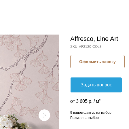
Affresco, Line Art
SKU:
AF2120-COL3
Оформить заявку
Задать вопрос
от 3 605 р. / м²
9 видов фактур на выбор
Размер на выбор
КОЛЛЕКЦИЯ: LINE ART (AFFRESCO)
СЮЖЕТ: ВЕТКИ И ПОБЕГИ
СЮЖЕТ: АБСТРАКЦИЯ
СЮЖЕТ: ЛИСТЬЯ ГИНКГО
БРЕНД: AFFRESCO
МАТЕРИАЛ: ФЛИЗЕЛИН
СТРАНА: РОССИЯ