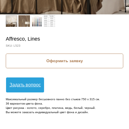
Affresco, Lines
SKU:
L523
Оформить заявку
Задать вопрос
Максимальный размер бесшовного панно без стыков 750 х 315 см.
36 вариантов цвета фона.
Цвет рисунка - золото, серебро, платина, медь, белый, черный.
Вы можете заказать индивидуальный цвет фона и дизайн.
КОЛЛЕКЦИЯ: LINES (AFFRESCO)
СЮЖЕТ: ГЕОМЕТРИЯ
СЮЖЕТ: КРУПНЫЕ ЦВЕТЫ
СЮЖЕТ: ЛИНИИ
СЮЖЕТ: ЦВЕТЫ
БРЕНД: AFFRESCO
МАТЕРИАЛ: ФЛИЗЕЛИН
СТРАНА: РОССИЯ