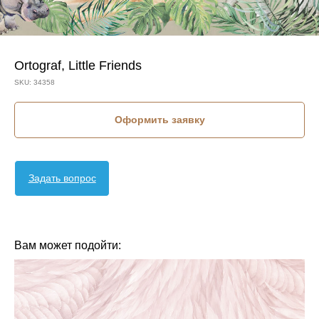
Ortograf, Little Friends
SKU:
34358
Оформить заявку
Задать вопрос
КОЛЛЕКЦИЯ: LITTLE FRIENDS (ORTOGRAF)
СЮЖЕТ: ЖИВОТНЫЕ
СЮЖЕТ: ДЕТСКИЕ
СЮЖЕТ: ЗВЕРЮШКИ
БРЕНД: ORTOGRAF
МАТЕРИАЛ: ФЛИЗЕЛИН
СТРАНА: РОССИЯ
Вам может подойти: