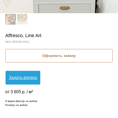
Affresco, Line Art
SKU:
AF2118-COL2
Оформить заявку
Задать вопрос
от 3 605 р. / м²
9 видов фактур на выбор
Размер на выбор
КОЛЛЕКЦИЯ: LINE ART (AFFRESCO)
СЮЖЕТ: ВЕЕР
СЮЖЕТ: ЛИСТЬЯ
БРЕНД: AFFRESCO
МАТЕРИАЛ: ФЛИЗЕЛИН
СТРАНА: РОССИЯ