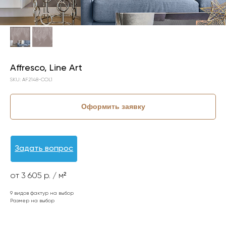
Affresco, Line Art
SKU:
AF2148-COL1
Оформить заявку
Задать вопрос
от 3 605 р. / м²
9 видов фактур на выбор
Размер на выбор
КОЛЛЕКЦИЯ: LINE ART (AFFRESCO)
СЮЖЕТ: КРУПНЫЕ ЛИСТЬЯ
СЮЖЕТ: ЛИСТЬЯ
БРЕНД: AFFRESCO
МАТЕРИАЛ: ФЛИЗЕЛИН
СТРАНА: РОССИЯ