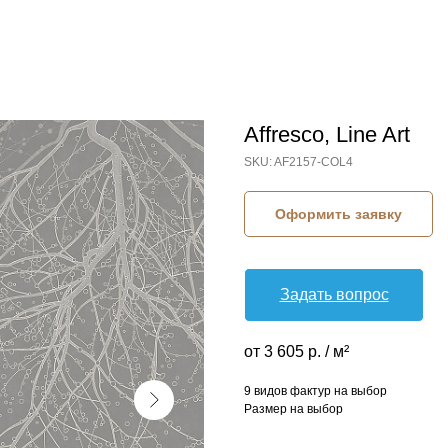
Affresco, Line Art
SKU:
AF2157-COL4
Оформить заявку
Задать вопрос
от 3 605 р. / м²
9 видов фактур на выбор
Размер на выбор
КОЛЛЕКЦИЯ: LINE ART (AFFRESCO)
СЮЖЕТ: БАБОЧКИ
СЮЖЕТ: ВЕТКИ И ПОБЕГИ
БРЕНД: AFFRESCO
МАТЕРИАЛ: ФЛИЗЕЛИН
СТРАНА: РОССИЯ