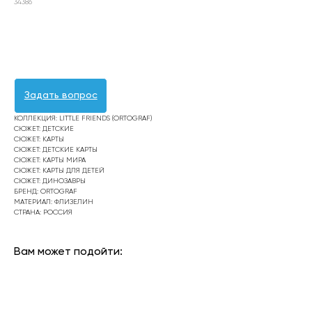
34386
Оформить заявку
Задать вопрос
КОЛЛЕКЦИЯ: LITTLE FRIENDS (ORTOGRAF)
СЮЖЕТ: ДЕТСКИЕ
СЮЖЕТ: КАРТЫ
СЮЖЕТ: ДЕТСКИЕ КАРТЫ
СЮЖЕТ: КАРТЫ МИРА
СЮЖЕТ: КАРТЫ ДЛЯ ДЕТЕЙ
СЮЖЕТ: ДИНОЗАВРЫ
БРЕНД: ORTOGRAF
МАТЕРИАЛ: ФЛИЗЕЛИН
СТРАНА: РОССИЯ
Вам может подойти: