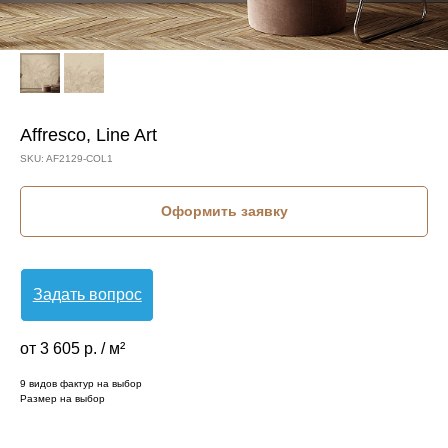
Affresco, Line Art
SKU:
AF2129-COL1
Оформить заявку
Задать вопрос
от 3 605 р. / м²
9 видов фактур на выбор
Размер на выбор
КОЛЛЕКЦИЯ: LINE ART (AFFRESCO)
СЮЖЕТ: КРУПНЫЕ ЛИСТЬЯ
СЮЖЕТ: ЛИСТЬЯ
БРЕНД: AFFRESCO
МАТЕРИАЛ: ФЛИЗЕЛИН
СТРАНА: РОССИЯ