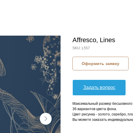
Affresco, Lines
SKU:
L557
Оформить заявку
Задать вопрос
Максимальный размер бесшовного п
36 вариантов цвета фона.
Цвет рисунка - золото, серебро, пл
Вы можете заказать индивидуальны
КОЛЛЕКЦИЯ: LINES (AFFRESCO)
СЮЖЕТ: ЖИВОТНЫЕ
БРЕНД: AFFRESCO
МАТЕРИАЛ: ФЛИЗЕЛИН
СТРАНА: РОССИЯ