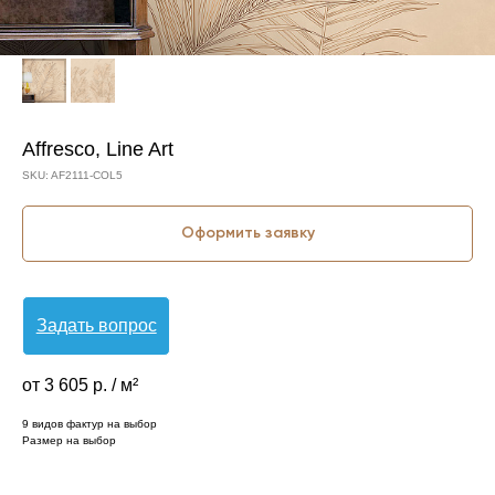
Affresco, Line Art
SKU:
AF2111-COL5
Оформить заявку
Задать вопрос
от 3 605 р. / м²
9 видов фактур на выбор
Размер на выбор
КОЛЛЕКЦИЯ: LINE ART (AFFRESCO)
СЮЖЕТ: ЛИСТЬЯ
СЮЖЕТ: КРУПНЫЕ ЛИСТЬЯ
БРЕНД: AFFRESCO
МАТЕРИАЛ: ФЛИЗЕЛИН
СТРАНА: РОССИЯ