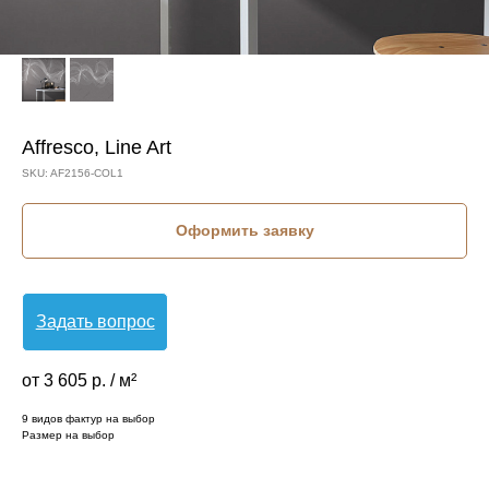
Affresco, Line Art
SKU:
AF2156-COL1
Оформить заявку
Задать вопрос
от 3 605 р. / м²
9 видов фактур на выбор
Размер на выбор
КОЛЛЕКЦИЯ: LINE ART (AFFRESCO)
СЮЖЕТ: АБСТРАКЦИЯ
СЮЖЕТ: ВОЛНА
БРЕНД: AFFRESCO
МАТЕРИАЛ: ФЛИЗЕЛИН
СТРАНА: РОССИЯ