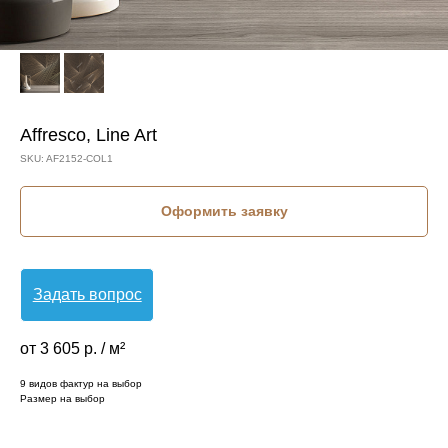
Affresco, Line Art
SKU:
AF2152-COL1
Оформить заявку
Задать вопрос
от 3 605 р. / м²
9 видов фактур на выбор
Размер на выбор
КОЛЛЕКЦИЯ: LINE ART (AFFRESCO)
СЮЖЕТ: АБСТРАКЦИЯ
СЮЖЕТ: ГЕОМЕТРИЯ
СЮЖЕТ: ЛИНИИ
БРЕНД: AFFRESCO
МАТЕРИАЛ: ФЛИЗЕЛИН
СТРАНА: РОССИЯ