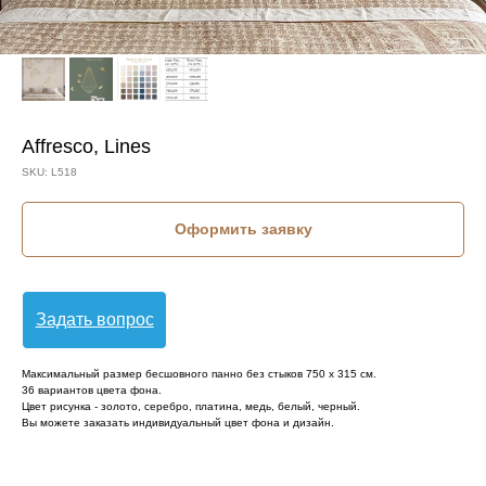
Affresco, Lines
SKU:
L518
Оформить заявку
Задать вопрос
Максимальный размер бесшовного панно без стыков 750 х 315 см.
36 вариантов цвета фона.
Цвет рисунка - золото, серебро, платина, медь, белый, черный.
Вы можете заказать индивидуальный цвет фона и дизайн.
КОЛЛЕКЦИЯ: LINES (AFFRESCO)
СЮЖЕТ: БАБОЧКИ
СЮЖЕТ: ПРЕДМЕТЫ ИНТЕРЬЕРА
БРЕНД: AFFRESCO
МАТЕРИАЛ: ФЛИЗЕЛИН
СТРАНА: РОССИЯ