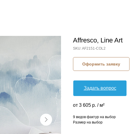
Affresco, Line Art
SKU:
AF2151-COL2
Оформить заявку
Задать вопрос
от 3 605 р. / м²
9 видов фактур на выбор
Размер на выбор
КОЛЛЕКЦИЯ: LINE ART (AFFRESCO)
СЮЖЕТ: АБСТРАКЦИЯ
СЮЖЕТ: ВОЛНА
СЮЖЕТ: ГЕОМЕТРИЯ
БРЕНД: AFFRESCO
МАТЕРИАЛ: ФЛИЗЕЛИН
СТРАНА: РОССИЯ