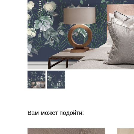
Вам может подойти: