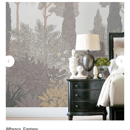
Affresco, Fantasy
Aff