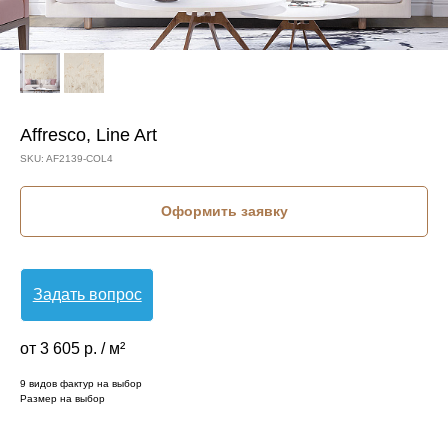
Affresco, Line Art
SKU:
AF2139-COL4
Оформить заявку
Задать вопрос
от 3 605 р. / м²
9 видов фактур на выбор
Размер на выбор
КОЛЛЕКЦИЯ: LINE ART (AFFRESCO)
СЮЖЕТ: КРУПНЫЕ ЦВЕТЫ
БРЕНД: AFFRESCO
МАТЕРИАЛ: ФЛИЗЕЛИН
СТРАНА: РОССИЯ