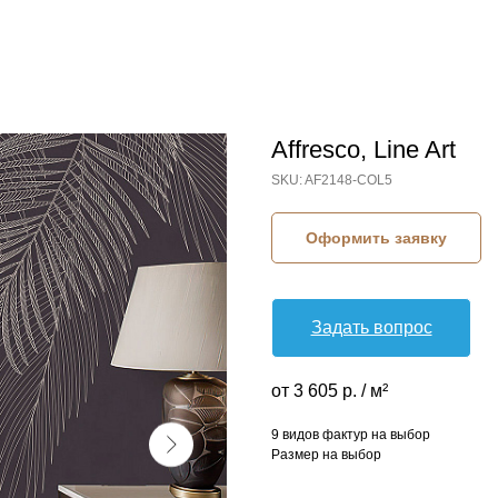
Affresco, Line Art
SKU:
AF2148-COL5
Оформить заявку
Задать вопрос
от 3 605 р. / м²
9 видов фактур на выбор
Размер на выбор
КОЛЛЕКЦИЯ: LINE ART (AFFRESCO)
СЮЖЕТ: КРУПНЫЕ ЛИСТЬЯ
СЮЖЕТ: ЛИСТЬЯ
БРЕНД: AFFRESCO
МАТЕРИАЛ: ФЛИЗЕЛИН
СТРАНА: РОССИЯ