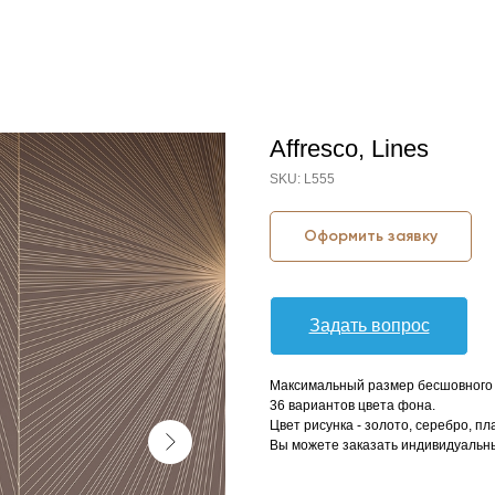
Affresco, Lines
SKU:
L555
Оформить заявку
Задать вопрос
Максимальный размер бесшовного п
36 вариантов цвета фона.
Цвет рисунка - золото, серебро, пл
Вы можете заказать индивидуальны
КОЛЛЕКЦИЯ: LINES (AFFRESCO)
СЮЖЕТ: ГЕОМЕТРИЯ
СЮЖЕТ: ЛИНИИ
БРЕНД: AFFRESCO
МАТЕРИАЛ: ФЛИЗЕЛИН
СТРАНА: РОССИЯ