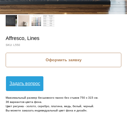
Affresco, Lines
SKU:
L550
Оформить заявку
Задать вопрос
Максимальный размер бесшовного панно без стыков 750 х 315 см.
36 вариантов цвета фона.
Цвет рисунка - золото, серебро, платина, медь, белый, черный.
Вы можете заказать индивидуальный цвет фона и дизайн.
КОЛЛЕКЦИЯ: LINES (AFFRESCO)
СЮЖЕТ: ГЕОМЕТРИЯ
СЮЖЕТ: ЛИНИИ
БРЕНД: AFFRESCO
МАТЕРИАЛ: ФЛИЗЕЛИН
СТРАНА: РОССИЯ