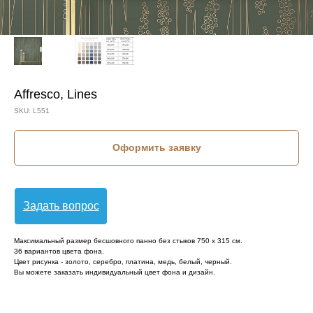
Affresco, Lines
SKU:
L551
Оформить заявку
Задать вопрос
Максимальный размер бесшовного панно без стыков 750 х 315 см.
36 вариантов цвета фона.
Цвет рисунка - золото, серебро, платина, медь, белый, черный.
Вы можете заказать индивидуальный цвет фона и дизайн.
КОЛЛЕКЦИЯ: LINES (AFFRESCO)
СЮЖЕТ: ГЕОМЕТРИЯ
СЮЖЕТ: КРУГИ
СЮЖЕТ: МЕЛКАЯ ГЕОМЕТРИЯ
БРЕНД: AFFRESCO
МАТЕРИАЛ: ФЛИЗЕЛИН
СТРАНА: РОССИЯ