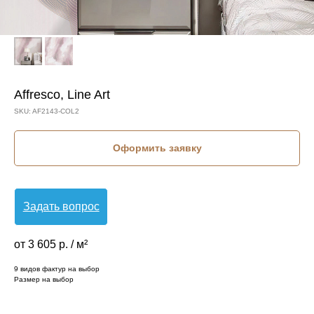
Affresco, Line Art
SKU:
AF2143-COL2
Оформить заявку
Задать вопрос
от 3 605 р. / м²
9 видов фактур на выбор
Размер на выбор
КОЛЛЕКЦИЯ: LINE ART (AFFRESCO)
СЮЖЕТ: АБСТРАКЦИЯ
СЮЖЕТ: ВОЛНА
СЮЖЕТ: ГЕОМЕТРИЯ
СЮЖЕТ: ЛИНИИ
БРЕНД: AFFRESCO
МАТЕРИАЛ: ФЛИЗЕЛИН
СТРАНА: РОССИЯ