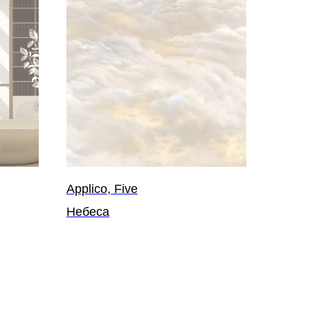
Applico, Five
Небеса