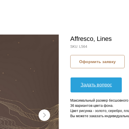
Affresco, Lines
SKU:
L564
Оформить заявку
Задать вопрос
Максимальный размер бесшовного п
36 вариантов цвета фона.
Цвет рисунка - золото, серебро, пл
Вы можете заказать индивидуальны
КОЛЛЕКЦИЯ: LINES (AFFRESCO)
СЮЖЕТ: ГЕОМЕТРИЯ
СЮЖЕТ: ГОРЫ
СЮЖЕТ: ЛИНИИ
БРЕНД: AFFRESCO
МАТЕРИАЛ: ФЛИЗЕЛИН
СТРАНА: РОССИЯ