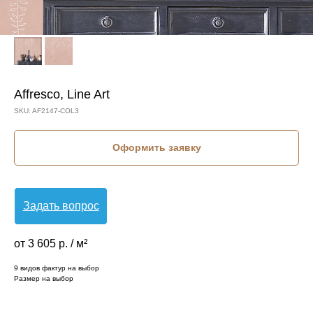
Affresco, Line Art
SKU:
AF2147-COL3
Оформить заявку
Задать вопрос
от 3 605 р. / м²
9 видов фактур на выбор
Размер на выбор
КОЛЛЕКЦИЯ: LINE ART (AFFRESCO)
СЮЖЕТ: ГЛИЦИНИЯ
БРЕНД: AFFRESCO
МАТЕРИАЛ: ФЛИЗЕЛИН
СТРАНА: РОССИЯ