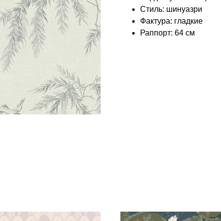
Стиль: шинуазри
Фактура: гладкие
Раппорт: 64 см
КОЛЛЕКЦИЯ: ШЁЛКОВЫЙ ПУТЬ (LOYMINA)
БРЕНД: LOYMINA