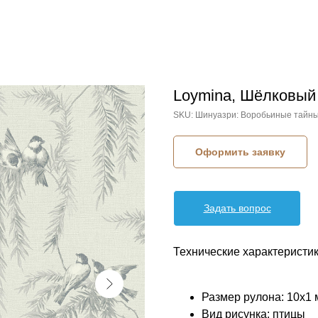
Loymina, Шёлковый
SKU:
Шинуазри: Воробьиные тайны
Оформить заявку
Задать вопрос
Технические характеристик
Размер рулона: 10x1 
Вид рисунка: птицы