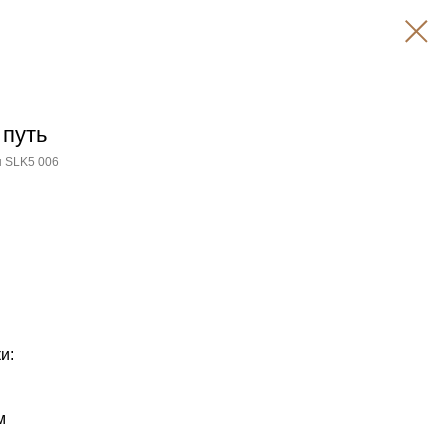
 путь
 SLK5 006
и:
м