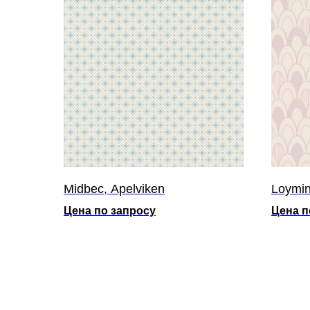
Midbec, Apelviken
Loymin
Цена по запросу
Цена п