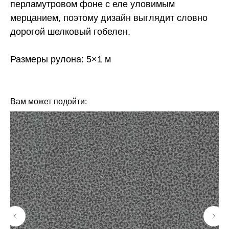
перламутровом фоне с еле уловимым
мерцанием, поэтому дизайн выглядит словно
дорогой шелковый гобелен.
Размеры рулона: 5×1 м
КОЛЛЕКЦИЯ: EQUATOR (LOYMINA)
БРЕНД: LOYMINA
Вам может подойти: