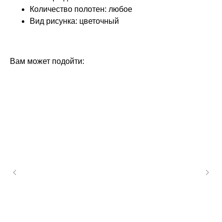
Количество полотен: любое
Вид рисунка: цветочный
КОЛЛЕКЦИЯ: КОРОЛЕВА (LOYMINA)
БРЕНД: LOYMINA
Вам может подойти: