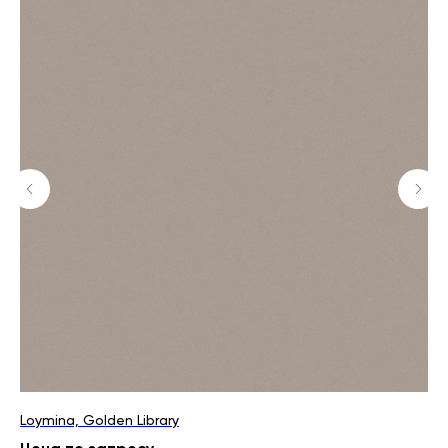
Loymina, Golden Library
Lo