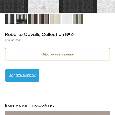
Roberto Cavalli, Collection № 6
SKU:
RC17036
Оформить заявку
Задать вопрос
КОЛЛЕКЦИЯ: COLLECTION № 6 (ROBERTO CAVALLI)
БРЕНД: ROBERTO CAVALLI
Вам может подойти: