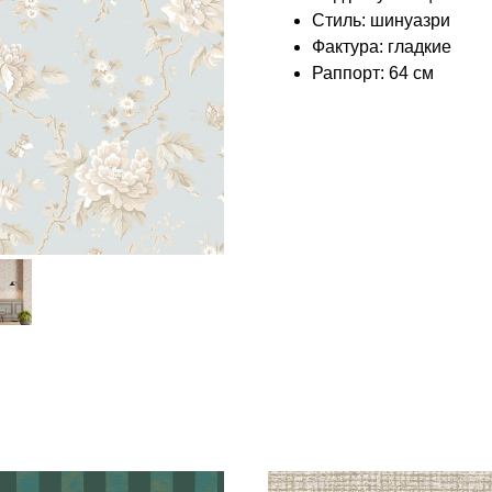
Стиль: шинуазри
Фактура: гладкие
Раппорт: 64 см
КОЛЛЕКЦИЯ: ШЁЛКОВЫЙ ПУТЬ (LOYMINA)
БРЕНД: LOYMINA