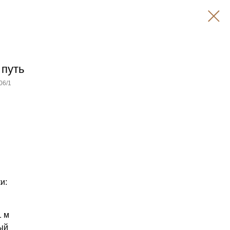
 путь
06/1
и:
1 м
ый