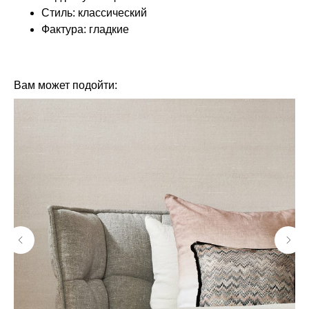
Стиль: классический
Фактура: гладкие
КОЛЛЕКЦИЯ: РУССКАЯ КЛАССИКА (LOYMINA)
БРЕНД: LOYMINA
Вам может подойти: