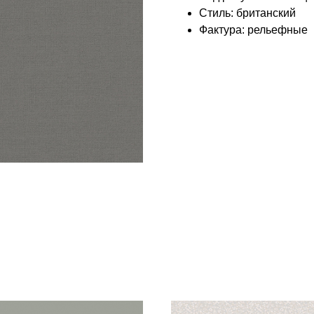
Стиль: британский
Фактура: рельефные
КОЛЛЕКЦИЯ: КОРОЛЕВА (LOYMINA)
БРЕНД: LOYMINA