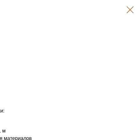
и:
1 м
ия материалов