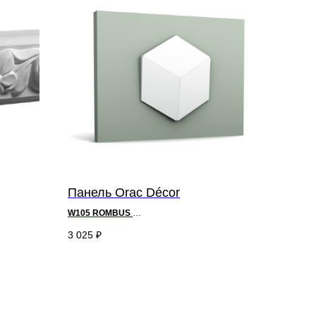
Панель Orac Décor
W105 ROMBUS
д 30 x в 3 x ш 34,6 см
-
Purotouch®
3 025
₽