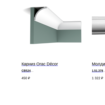
Карниз Orac Décor
Молдин
CB524
1.51.378
д 200 x в 9 x ш 9 см
д 200 х в 
450
₽
1 322
₽