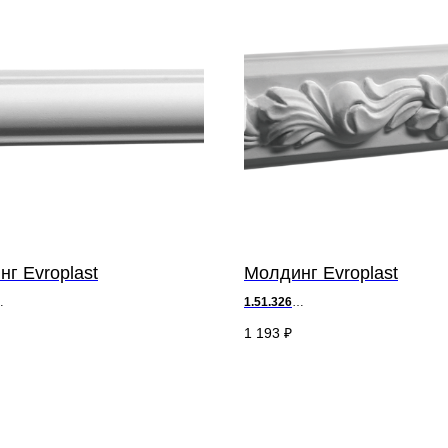
г Evroplast
Молдинг Evroplast
1.51.326
2,1 х ш 0,9 см
д 200 х в 5 х ш 2,8 см
1 193
₽