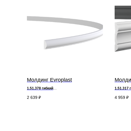
Молдинг Evroplast
Молдин
1.51.378
гибкий
1.51.317
г
д 200 х в 2,1 х ш 0,9 см
д 200 х в 
2 639
₽
4 959
₽