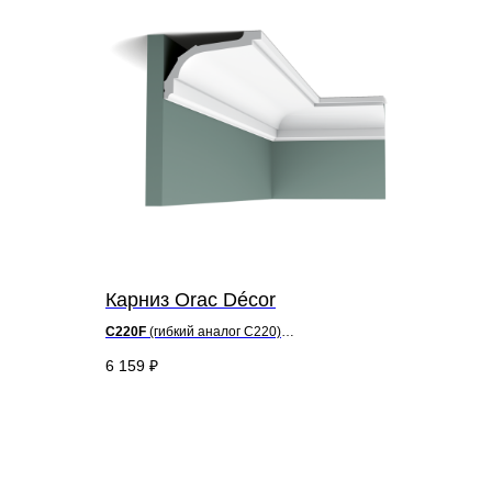
Карниз Orac Décor
C220F
(гибкий аналог C220)
д 200 x в 7,6 x ш 11,6 см
6 159
₽