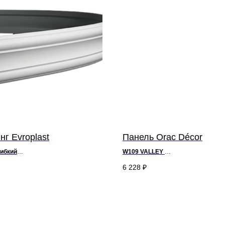
г Evroplast
Панель Orac Décor
ибкий
W109 VALLEY
10,1 х ш 2 см
д 200 x в 25 x ш 1,3 см
-
Purotouch®
6 228
₽