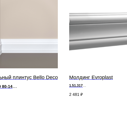
ный плинтус Bello Deco
Молдинг Evroplast
1.51.317
0 80-14
д 200 х в 10,1 х ш 2 см
x в 80 x ш 14 мм
2 481
₽