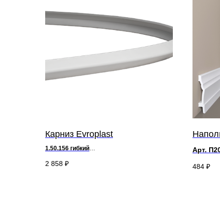
Карниз Evroplast
Наполь
1.50.156 гибкий
Арт. П2
д 200 х
в
3 х ш 3 см
д 2000 
2 858
₽
484
₽