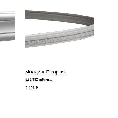
Молдинг Evroplast
1.51.332
гибкий
д 200 х в 5 х ш 1,6 см
2 401
₽