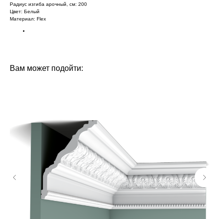
Радиус изгиба арочный, см: 200
Цвет: Белый
Материал: Flex
БРЕНД: ЕВРОПЛАСТ
ТИП ТОВАРА: МОЛДИНГИ
Вам может подойти: