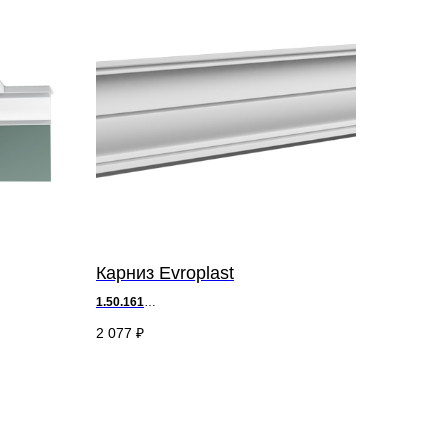
Карниз Evroplast
1.50.161
д 200 х
в
8,2 х ш 9,1 см
2 077
₽