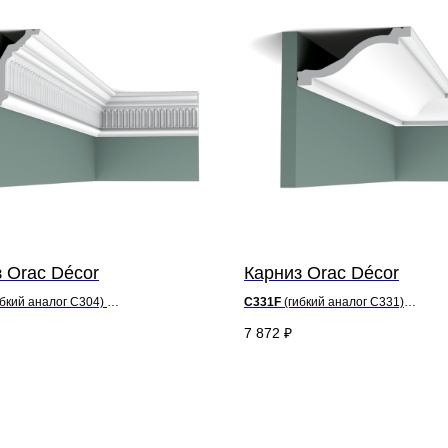
 Orac Décor
Карниз Orac Décor
ибкий аналог C304)
C331F
(гибкий аналог C331)
12,2 x ш 7,2 см
д 200 x в 6,4 x ш 13,5 см
7 872
₽