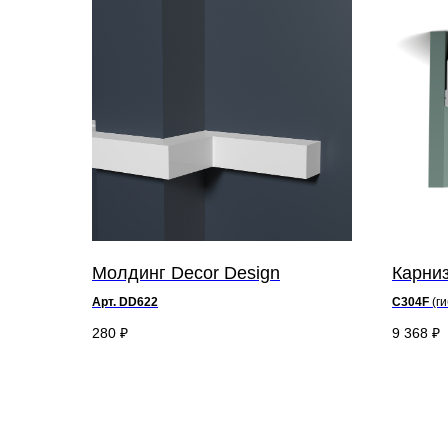
Молдинг Decor Design
Карниз
Арт. DD622
C304F
(г
д 200 x в 
280
₽
9 368
₽