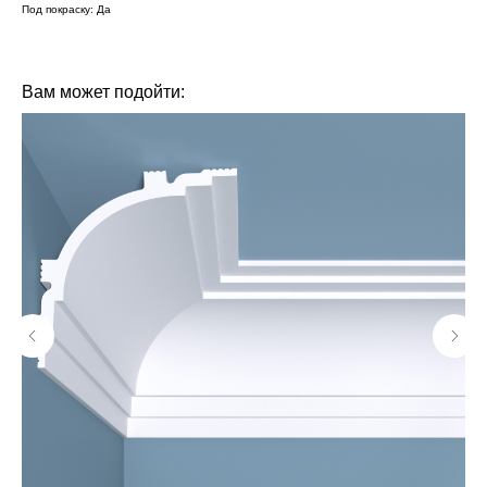
Под покраску: Да
БРЕНД: DECOR DIZAYN
ТИП ТОВАРА: МОЛДИНГИ
Вам может подойти: