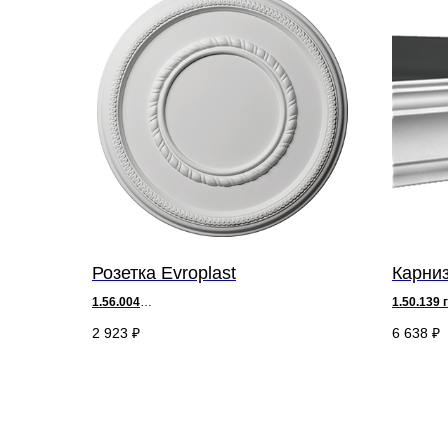
Розетка Evroplast
Карниз
1.56.004
1.50.139 
д 43,5 х в 3,2 х ш 43,5 см
д 200 х
в
2 923
₽
6 638
₽