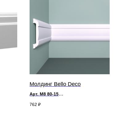
Молдинг Bello Deco
Арт. М8 80-15
д 2000 x в 80 x ш 15 мм
762
₽