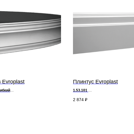
 Evroplast
Плинтус Evroplast
гибкий
1.53.101
9,8 х ш 9,8 см
д 200 х
в 11
х ш 2,6 см
2 874
₽