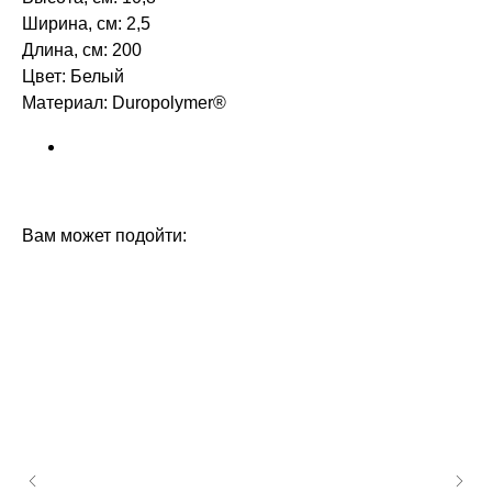
Ширина, см: 2,5
Длина, см: 200
Цвет: Белый
Материал: Duropolymer®
БРЕНД: ORAC DECOR
ТИП ТОВАРА: ПЛИНТУСЫ
Вам может подойти: