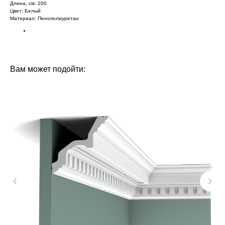
Длина, см: 200
Цвет: Белый
Материал: Пенополиуретан‎‎
БРЕНД: ЕВРОПЛАСТ
ТИП ТОВАРА: МОЛДИНГИ
Вам может подойти: