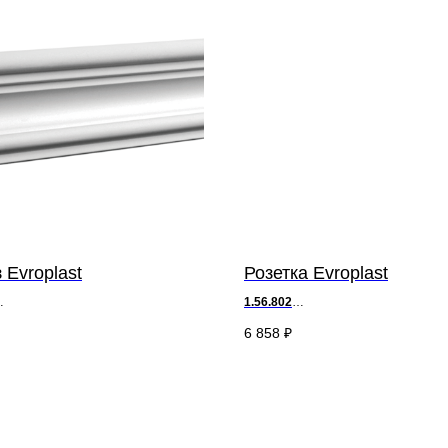
 Evroplast
Розетка Evroplast
1.56.802
5 х ш 4 см
д 70 х т 2,3 см
6 858
₽