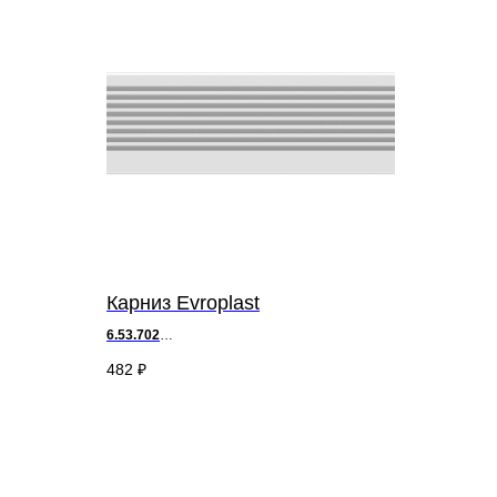
Карниз Evroplast
6.53.702
д 200 х
в
7 х ш 2,5 см
482
₽