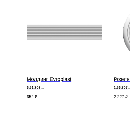
Молдинг Evroplast
Розетк
6.51.703
1.56.707
д 200 х в 6 х ш 1,2 см
д 45 х в 4
652
₽
2 227
₽