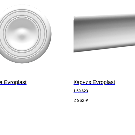
а Evroplast
Карниз Evroplast
1.50.623
 х ш 45 см
д 200 х
в
11,8 х ш 7,5 см
2 962
₽