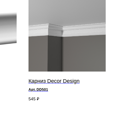
Карниз Decor Design
Арт. DD501
545
₽