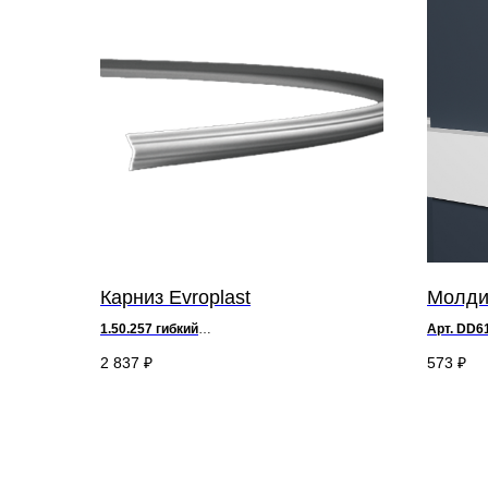
Карниз Evroplast
Молди
1.50.257 гибкий
Арт. DD6
д 200 х в 3,8 х ш 3,8 см
2 837
₽
573
₽