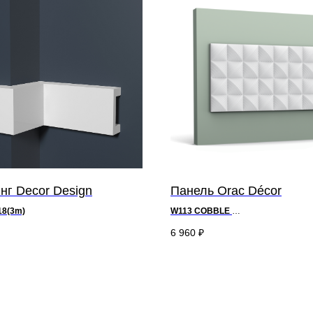
нг Decor Design
Панель Orac Décor
18(3m)
W113 COBBLE
д 200 x в 25 x ш 2,2 см
-
Purotouch®
6 960
₽