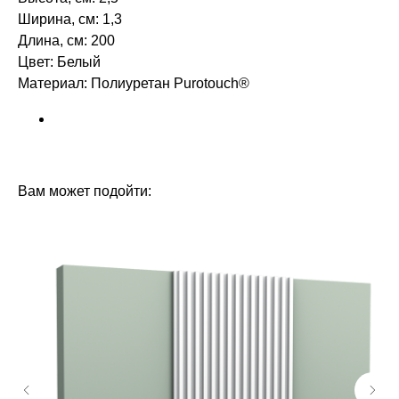
Ширина, см: 1,3
Длина, см: 200
Цвет: Белый
Материал: Полиуретан Purotouch® ‎
БРЕНД: ORAC DECOR
ТИП ТОВАРА: МОЛДИНГИ
Вам может подойти: