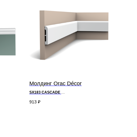
Молдинг Orac Décor
SX183
CASCADE
д 200 x в 7,5 x ш 1,3 см
913
₽