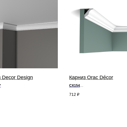
 Decor Design
Карниз Orac Décor
7
CX154
д 200 x в 3 x ш 3 см
712
₽