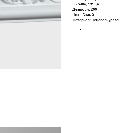
Ширина, см: 1,4
Длина, см: 200
Цвет: Белый
Материал: Пенополиуретан‎‎
БРЕНД: ЕВРОПЛАСТ
ТИП ТОВАРА: МОЛДИНГИ