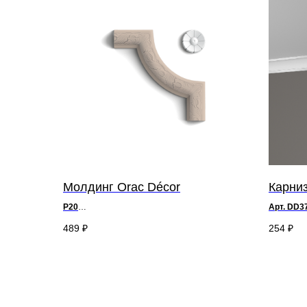
Молдинг Orac Décor
Карниз
P20
Арт. DD3
д 6,1 x в 0,8 x ш 6,1 см
489
₽
254
₽