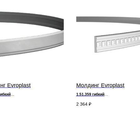
г Evroplast
Молдинг Evroplast
ибкий
1.51.359
гибкий
7,5 х ш 1,2 см
д 200 х в 3,6 х ш 1 см
2 364
₽