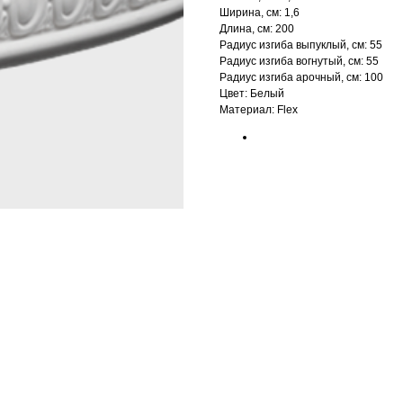
Ширина, см: 1,6
Длина, см: 200
Радиус изгиба выпуклый, см: 55
Радиус изгиба вогнутый, см: 55
Радиус изгиба арочный, см: 100
Цвет: Белый
Материал: Flex
БРЕНД: ЕВРОПЛАСТ
ТИП ТОВАРА: МОЛДИНГИ