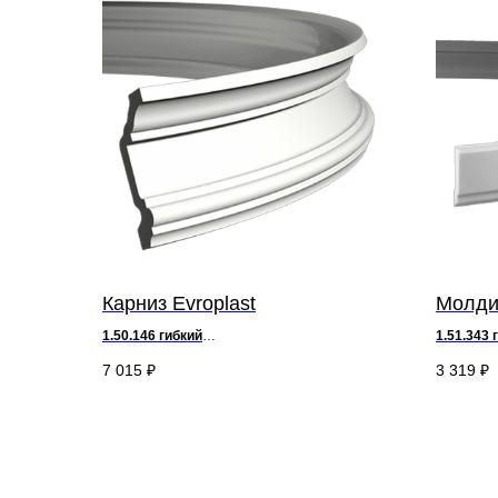
Карниз Evroplast
Молдин
1.50.146 гибкий
1.51.343
г
д 200 х в 14,8 х ш 7,4 см
д 200 х в 
7 015
₽
3 319
₽