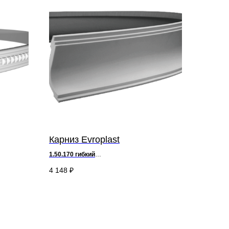
Карниз Evroplast
1.50.170 гибкий
д 200 х в 8 х ш 11,3 см
4 148
₽