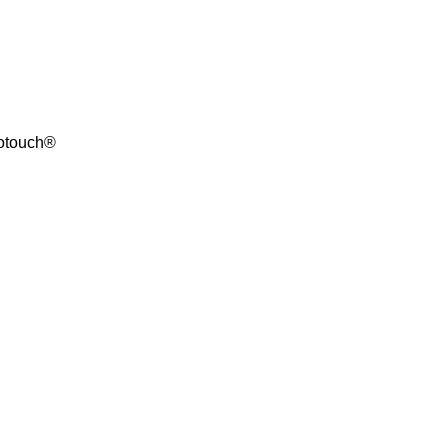
touch®‎‎