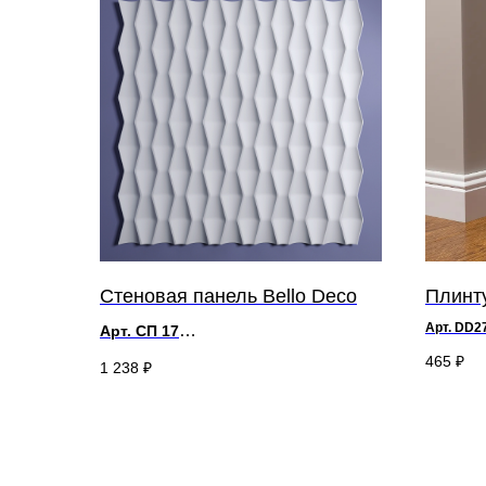
Стеновая панель Bello Deco
Плинту
Арт. DD2
Арт. СП 17
д 500 x в 120 x ш 85 мм
465
₽
1 238
₽