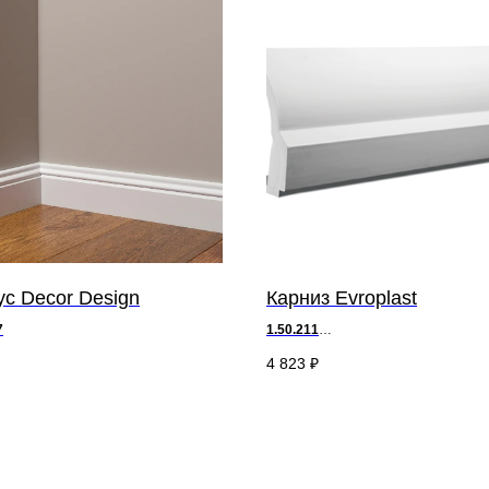
с Decor Design
Карниз Evroplast
7
1.50.211
д 200 х в 7,4 х ш 17,7 см
4 823
₽