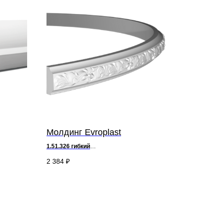
Молдинг Evroplast
1.51.326
гибкий
д 200 х в 5 х ш 2,8 см
2 384
₽