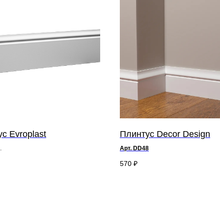
с Evroplast
Плинтус Decor Design
Арт. DD48
8 х ш 1,3 см
570
₽