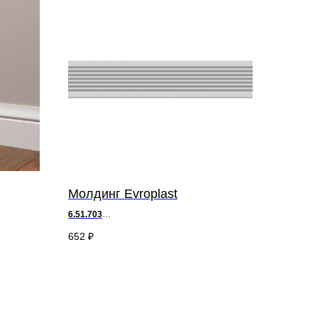
Молдинг Evroplast
6.51.703
д 200 х в 6 х ш 1,2 см
652
₽