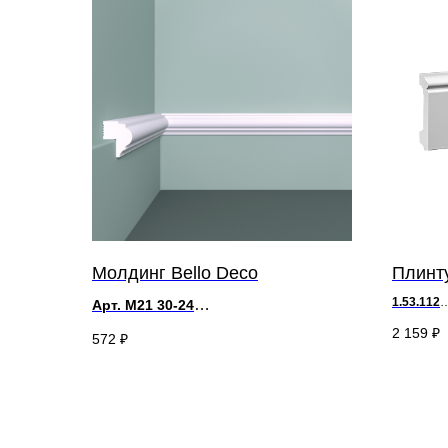
Молдинг Bello Deco
Плинту
1.53.112
Арт. М21 30-24
д 200 х в 
д 2000 x в 30 x ш 24 мм
2 159
₽
572
₽