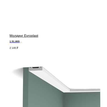
Молдинг Evroplast
1.51.805
д 200 х в 5,0 х т 3,0 см
2 146
₽