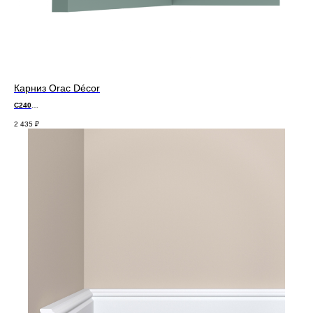
Карниз Orac Décor
C240
д 200 x в 8 x ш 8 см
2 435
₽