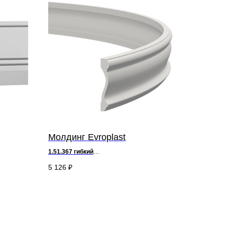
Молдинг Evroplast
1.51.367
гибкий
д 200 х в 12,4 х ш 2,4 см
5 126
₽