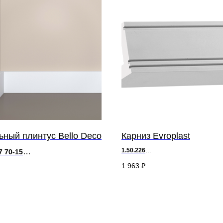
ный плинтус Bello Deco
Карниз Evroplast
1.50.226
7 70-15
д 200 х
в
5,5 х ш 5,5 см
x в 70 x ш 15 мм
1 963
₽