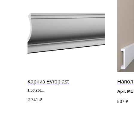
Карниз Evroplast
Наполь
1.50.261
Арт. М1
д 200 х в 10,1 х ш 10,2 см
д 2000 
2 741
₽
537
₽